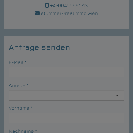
+4366499651213
stummer@realimmo.wien
Anfrage senden
E-Mail
Anrede
Vorname
Nachname