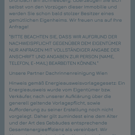
Grünbach am Schneeberg. Überzeugen Sie sich
selbst von den Vorzügen dieser Immobilie und
werden Sie schon bald stolzer Besitzer eines
gemütlichen Eigenheims. Wir freuen uns auf Ihre
Anfrage!
"BITTE BEACHTEN SIE, DASS WIR AUFGRUND DER
NACHWEISPFLICHT GEGENÜBER DEM EIGENTÜMER
NUR ANFRAGEN MIT VOLLSTÄNDIGER ANGABE DER
ANSCHRIFT UND ANGABEN ZUR PERSON (NAME,
TELEFON, E-MAIL) BEARBEITEN KÖNNEN."
Unsere Partner
Dachrinnenreinigung Wien
Hinweis gemäß Energieausweisvorlagegesetz: Ein
Energieausweis wurde vom Eigentümer bzw.
Verkäufer, nach unserer Aufklärung über die
generell geltende Vorlagepflicht, sowie
Aufforderung zu seiner Erstellung noch nicht
vorgelegt. Daher gilt zumindest eine dem Alter
und der Art des Gebäudes entsprechende
Gesamtenergieeffizienz als vereinbart. Wir