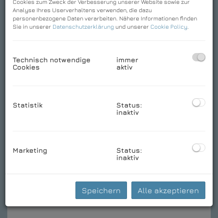
Cookies zum Zweck der Verbesserung unserer Website sowie zur
Analyse Ihres Userverhaltens verwenden, die dazu
personenbezogene Daten verarbeiten. Nähere Informationen finden
Sie in unserer
Datenschutzerklärung
und unserer
Cookie Policy
.
Technisch notwendige
immer
Cookies
aktiv
Statistik
Status:
inaktiv
Marketing
Status:
inaktiv
Speichern
Alle akzeptieren
Download Expose