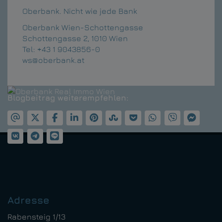
Oberbank. Nicht wie jede Bank
Oberbank Wien-Schottengasse
Schottengasse 2, 1010 Wien
Tel: +43 1 9043856-0
ws@oberbank.at
Blogbeitrag weiterempfehlen:
Adresse
Rabensteig 1/13