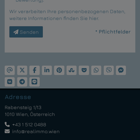
Wir verarbeiten Ihre personenbezogenen Daten,
weitere Informationen finden Sie
hier
.
* Pflichtfelder
Senden
Adresse
Rabensteig 1/13
1010 Wien, Österreich
+43 1 512 0488
info@realimmo.wien