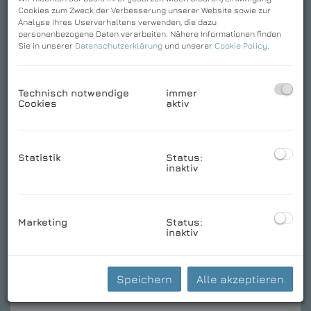
Cookies zum Zweck der Verbesserung unserer Website sowie zur
Analyse Ihres Userverhaltens verwenden, die dazu
personenbezogene Daten verarbeiten. Nähere Informationen finden
Sie in unserer
Datenschutzerklärung
und unserer
Cookie Policy
.
Technisch notwendige
immer
Cookies
aktiv
Statistik
Status:
Download Expose
inaktiv
Basisdaten zur Immobilie
Marketing
Status:
inaktiv
Kaufpreis
2.300.000,00 €
2
Fläche
ca. 257,8 m
Speichern
Alle akzeptieren
Zimmer
5