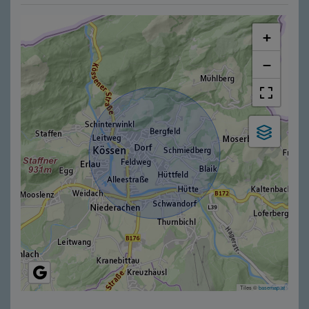
+
−
Tiles ©
basemap.at