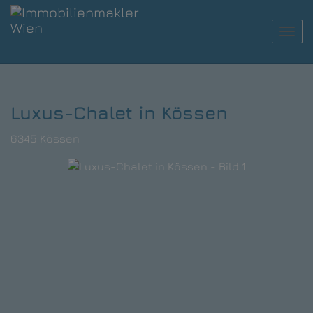
Navi
Luxus-Chalet in Kössen
6345 Kössen