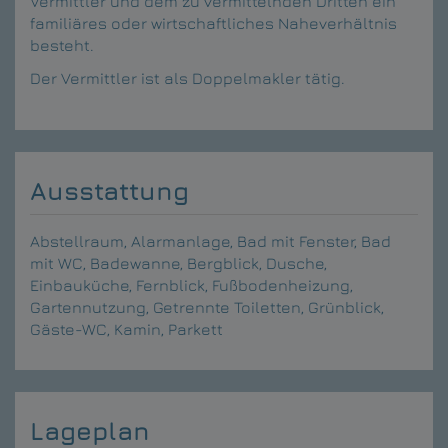
Vermittler und dem zu vermittelnden Dritten ein
familiäres oder wirtschaftliches Naheverhältnis
besteht.
Der Vermittler ist als Doppelmakler tätig.
Ausstattung
Abstellraum
Alarmanlage
Bad mit Fenster
Bad
mit WC
Badewanne
Bergblick
Dusche
Einbauküche
Fernblick
Fußbodenheizung
Gartennutzung
Getrennte Toiletten
Grünblick
Gäste-WC
Kamin
Parkett
Lageplan