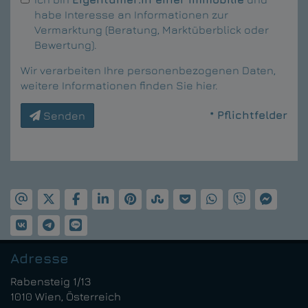
habe Interesse an Informationen zur
Vermarktung (Beratung, Marktüberblick oder
Bewertung).
Wir verarbeiten Ihre personenbezogenen Daten,
weitere Informationen finden Sie
hier
.
* Pflichtfelder
Senden
Adresse
Rabensteig 1/13
1010 Wien, Österreich