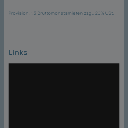
Provision:
1,5 Bruttomonatsmieten zzgl. 20% USt.
Links