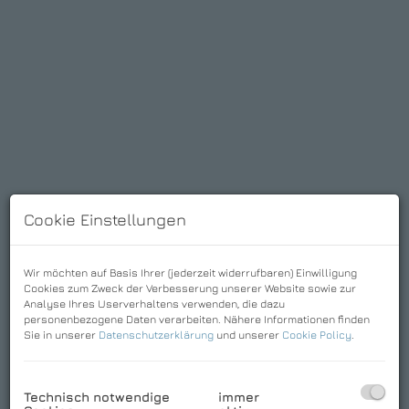
Cookie Einstellungen
Wir möchten auf Basis Ihrer (jederzeit widerrufbaren) Einwilligung
Cookies zum Zweck der Verbesserung unserer Website sowie zur
Analyse Ihres Userverhaltens verwenden, die dazu
personenbezogene Daten verarbeiten. Nähere Informationen finden
Sie in unserer
Datenschutzerklärung
und unserer
Cookie Policy
.
Technisch notwendige
immer