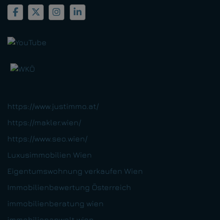
https://www.justimmo.at/
https://makler.wien/
https://www.seo.wien/
Luxusimmobilien Wien
Eigentumswohnung verkaufen Wien
Immobilienbewertung Österreich
immobilienberatung wien
immobilienanwalt wien