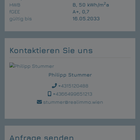
2
HWB
B, 50 kWh/m
a
fGEE
A+, 0,7
gültig bis
16.05.2033
Kontaktieren Sie uns
Philipp Stummer
+4315120488
+4366499651213
stummer@realimmo.wien
Anfrage senden