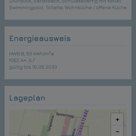
Grünblick
Satteldach
Schlüsselfertig mit Keller
Swimmingpool
Toilette
Wohnküche / offene Küche
Energieausweis
2
HWB
B, 50 kWh/m
a
fGEE
A+, 0,7
gültig bis
16.05.2033
Lageplan
+
−