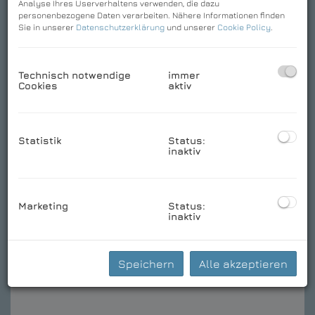
Analyse Ihres Userverhaltens verwenden, die dazu
personenbezogene Daten verarbeiten. Nähere Informationen finden
Sie in unserer
Datenschutzerklärung
und unserer
Cookie Policy
.
Technisch notwendige
immer
Cookies
aktiv
Statistik
Status:
inaktiv
Download Expose
Marketing
Status:
Basisdaten zur Immobilie
inaktiv
Kaufpreis
669.000,00 €
2
Fläche
ca. 181 m
Speichern
Alle akzeptieren
Zimmer
4,5