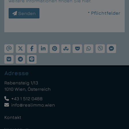
weitere Informationen finden Sie
hier
.
* Pflichtfelder
Senden
Adresse
Rabensteig 1/13
1010 Wien, Österreich
+43 1 512 0488
info@realimmo.wien
Kontakt