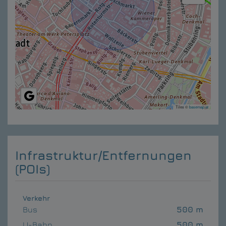
Tiles ©
basemap.at
Infrastruktur/Entfernungen
(POIs)
Verkehr
Bus
500 m
U-Bahn
500 m