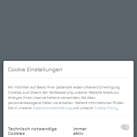
Cookie Einstellungen
Download Expose
Wir möchten auf Basis Ihrer (jederzeit widerrufbaren) Einwilligung
Cookies zum Zweck der Verbesserung unserer Website sowie zur
Analyse Ihres Userverhaltens verwenden, die dazu
Basisdaten zur Immobilie
personenbezogene Daten verarbeiten. Nähere Informationen finden
Sie in unserer
Datenschutzerklärung
und unserer
Cookie Policy
.
Kaufpreis
153.595,00 €
2
Fläche
ca. 2.363 m
Technisch notwendige
immer
Cookies
aktiv