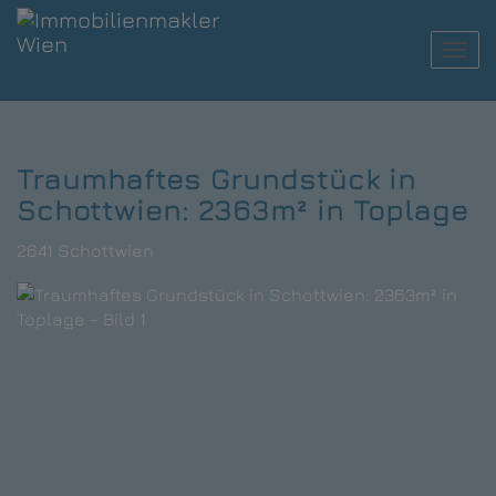
Navi
Traumhaftes Grundstück in
Schottwien: 2363m² in Toplage
2641 Schottwien