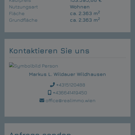
Kaufpreis
153.595,00 €
Nutzungsart
Wohnen
2
Fläche
ca. 2.363 m
2
Grundfläche
ca. 2.363 m
Kontaktieren Sie uns
Markus L. Wildauer Wildhausen
+4315120488
+436641419450
office@realimmo.wien
Anfrage senden