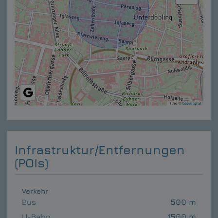
Tiles ©
basemap.at
Infrastruktur/Entfernungen
(POIs)
Verkehr
Bus
500 m
U-Bahn
1500 m