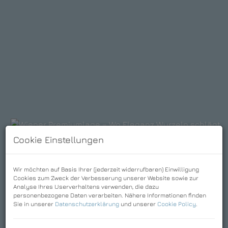
Cookie Einstellungen
Wir möchten auf Basis Ihrer (jederzeit widerrufbaren) Einwilligung
Cookies zum Zweck der Verbesserung unserer Website sowie zur
Download Expose
Analyse Ihres Userverhaltens verwenden, die dazu
personenbezogene Daten verarbeiten. Nähere Informationen finden
Sie in unserer
Datenschutzerklärung
und unserer
Cookie Policy
.
Basisdaten zur Immobilie