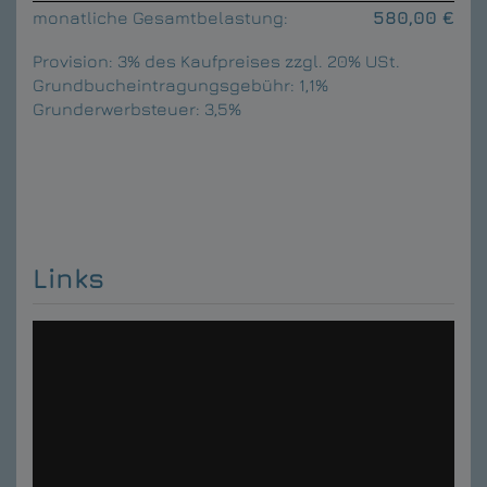
monatliche Gesamtbelastung:
580,00 €
Provision:
3% des Kaufpreises zzgl. 20% USt.
Grundbucheintragungsgebühr:
1,1%
Grunderwerbsteuer:
3,5%
Links