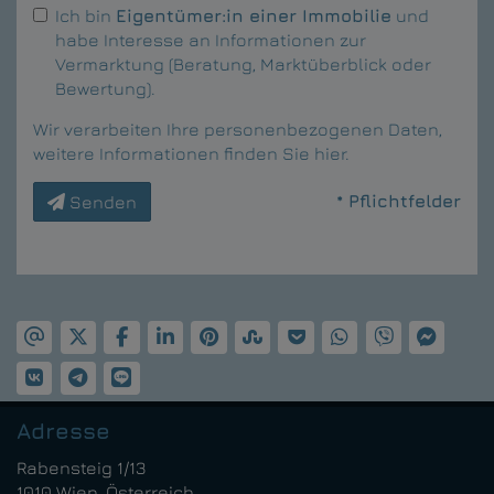
Ich bin
Eigentümer:in einer Immobilie
und
habe Interesse an Informationen zur
Vermarktung (Beratung, Marktüberblick oder
Bewertung).
Wir verarbeiten Ihre personenbezogenen Daten,
weitere Informationen finden Sie
hier
.
* Pflichtfelder
Senden
Adresse
Rabensteig 1/13
1010 Wien, Österreich