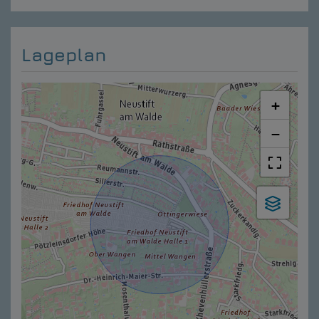
Lageplan
+
−