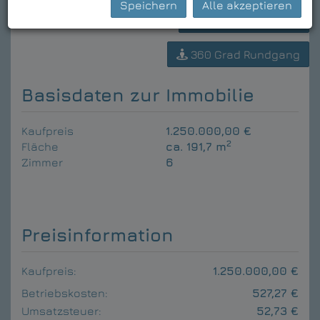
Speichern
Alle akzeptieren
Download Expose
360 Grad Rundgang
Basisdaten zur Immobilie
Kaufpreis
1.250.000,00 €
2
Fläche
ca. 191,7 m
Zimmer
6
Preisinformation
Kaufpreis:
1.250.000,00 €
Betriebskosten:
527,27 €
Umsatzsteuer:
52,73 €