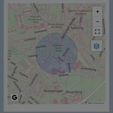
+
−
Tiles ©
basemap.at