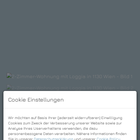
Cookie Einstellungen
Wir möchten auf Basis Ihrer (jederzeit widerrufbaren) Einwilligung
Cookies zum Zweck der Verbesserung unserer Website sowie zur
Analyse Ihres Userverhaltens verwenden, die dazu
personenbezogene Daten verarbeiten. Nähere Informationen finden
Sie in unserer
Datenschutzerklärung
und unserer
Cookie Policy
.