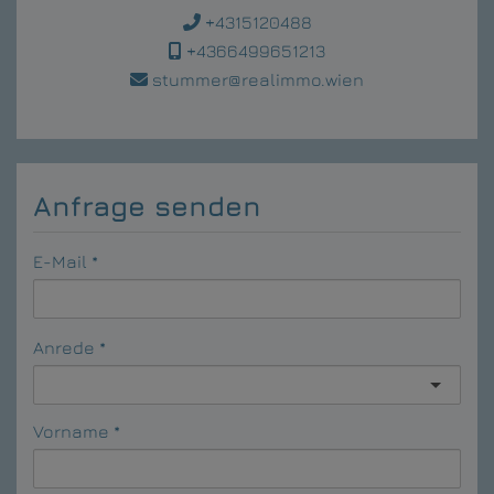
+4315120488
+4366499651213
stummer@realimmo.wien
Anfrage senden
E-Mail
Anrede
Vorname