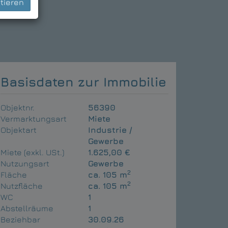
tieren
Basisdaten zur Immobilie
Objektnr.
56390
Vermarktungsart
Miete
Objektart
Industrie /
Gewerbe
Miete (exkl. USt.)
1.625,00 €
Nutzungsart
Gewerbe
2
Fläche
ca. 105 m
2
Nutzfläche
ca. 105 m
WC
1
Abstellräume
1
Beziehbar
30.09.26