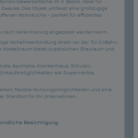
errain‑Gewerbefläche im 3. Bezirk, ideal für
e Zwecke. Das Objekt umfasst eine großzügige
offenen Wohnküche – perfekt für effizientes
dies nach Vereinbarung angepasst werden kann.
sige Verkehrsanbindung direkt vor der Tür (U‑Bahn,
er Abstellraum bietet zusätzlichen Stauraum und
rzte, Apotheke, Krankenhaus, Schulen,
 Einkaufsmöglichkeiten wie Supermärkte,
arkeit, flexible Nutzungsmöglichkeiten und eine
r Standort für Ihr Unternehmen.
bindliche Besichtigung
.