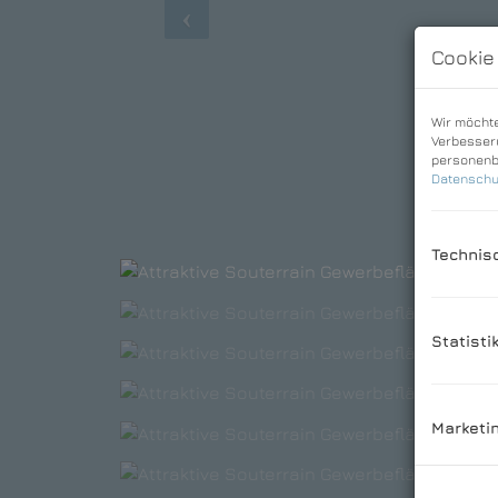
Cookie
Wir möchte
Verbesseru
personenbe
Datenschu
Technis
Statisti
Marketi