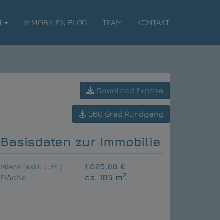
N
IMMOBILIEN BLOG
TEAM
KONTAKT
Download Expose
360 Grad Rundgang
Basisdaten zur Immobilie
Miete (exkl. USt.)
1.625,00 €
2
Fläche
ca. 105 m