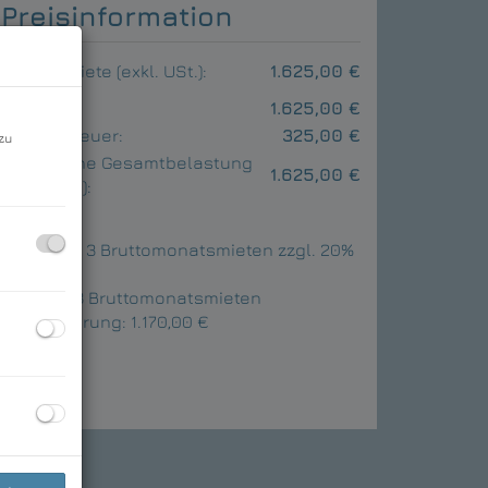
Preisinformation
Gesamtmiete (exkl. USt.):
1.625,00 €
Miete:
1.625,00 €
Umsatzsteuer:
325,00 €
zu
monatliche Gesamtbelastung
1.625,00 €
(exkl. USt.):
Provision:
3 Bruttomonatsmieten zzgl. 20%
USt.
Kaution:
3 Bruttomonatsmieten
Vergebührung:
1.170,00 €