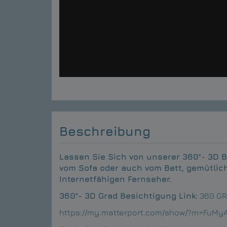
Beschreibung
Lassen Sie Sich von unserer 360°- 3D 
vom Sofa oder auch vom Bett, gemütlic
Internetfähigen Fernseher.
360°- 3D Grad Besichtigung Link:
360 G
https://my.matterport.com/show/?m=FuM