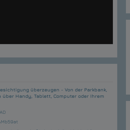
Besichtigung überzeugen - Von der Parkbank,
h über Handy, Tablett, Computer oder Ihrem
RAD
yAMb59at