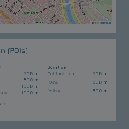
Tiles ©
basemap.at
n (POIs)
t
Sonstige
500 m
Geldautomat
500 m
500 m
Bank
500 m
1000 m
Polizei
500 m
aus
1000 m
Map